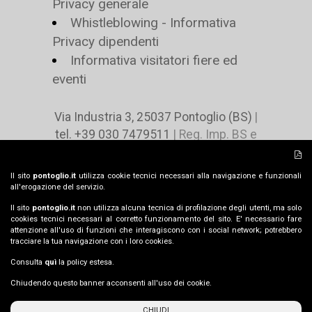
Privacy generale
Whistleblowing - Informativa
Privacy dipendenti
Informativa visitatori fiere ed
eventi
Via Industria 3, 25037 Pontoglio (BS)
|
tel. +39 030 7479511
| Reg. Imp. BS e
C.F. n 02078490485 | P.IVA n. IT
00729460980 | Cap. Soc. € 4.416.000 i.v |
Il sito
pontoglio.it
utilizza cookie tecnici necessari alla navigazione e funzionali
pontoglio@pontoglio.it
all'erogazione del servizio.
Il sito
pontoglio.it
non utilizza alcuna tecnica di profilazione degli utenti, ma solo
cookies tecnici necessari al corretto funzionamento del sito. E' necessario fare
attenzione all'uso di funzioni che interagiscono con i social network; potrebbero
IT -
EN
tracciare la tua navigazione con i loro cookies.
Consulta
quì
la policy estesa.
Chiudendo questo banner acconsenti all'uso dei cookie.
Copyright © 2026 |
Tailor made by
eWeb
CHIUDI