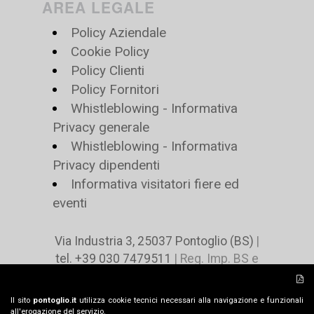
AREA LEGALE
Policy Aziendale
Cookie Policy
Policy Clienti
Policy Fornitori
Whistleblowing - Informativa
Privacy generale
Whistleblowing - Informativa
Privacy dipendenti
Informativa visitatori fiere ed
eventi
Via Industria 3, 25037 Pontoglio (BS)
|
tel. +39 030 7479511
| Reg. Imp. BS e
C.F. n 02078490485 | P.IVA n. IT
00729460980 | Cap. Soc. € 4.416.000 i.v |
Il sito
pontoglio.it
utilizza cookie tecnici necessari alla navigazione e funzionali
pontoglio@pontoglio.it
all'erogazione del servizio.