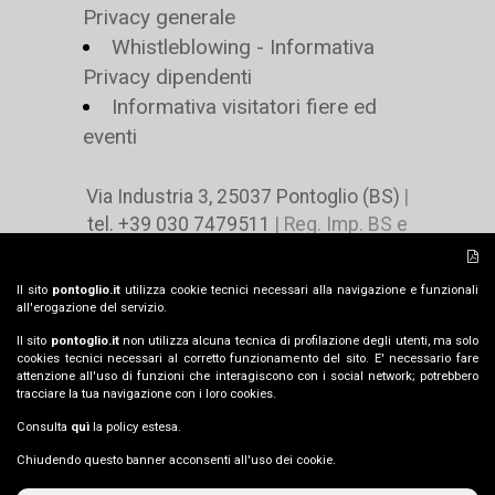
Privacy generale
Whistleblowing - Informativa
Privacy dipendenti
Informativa visitatori fiere ed
eventi
Via Industria 3, 25037 Pontoglio (BS)
|
tel. +39 030 7479511
| Reg. Imp. BS e
C.F. n 02078490485 | P.IVA n. IT
00729460980 | Cap. Soc. € 4.416.000 i.v |
Il sito
pontoglio.it
utilizza cookie tecnici necessari alla navigazione e funzionali
pontoglio@pontoglio.it
all'erogazione del servizio.
Il sito
pontoglio.it
non utilizza alcuna tecnica di profilazione degli utenti, ma solo
cookies tecnici necessari al corretto funzionamento del sito. E' necessario fare
attenzione all'uso di funzioni che interagiscono con i social network; potrebbero
IT -
EN
tracciare la tua navigazione con i loro cookies.
Consulta
quì
la policy estesa.
Chiudendo questo banner acconsenti all'uso dei cookie.
Copyright © 2026 |
Tailor made by