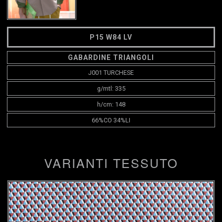
P15 W84 LV
GABARDINE TRIANGOLI
J001 TURCHESE
g/mtl: 335
h/cm: 148
66%CO 34%LI
VARIANTI TESSUTO