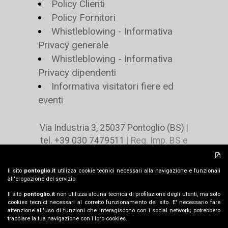
Policy Clienti
Policy Fornitori
Whistleblowing - Informativa
Privacy generale
Whistleblowing - Informativa
Privacy dipendenti
Informativa visitatori fiere ed
eventi
Via Industria 3, 25037 Pontoglio (BS)
|
tel. +39 030 7479511
| Reg. Imp. BS e
C.F. n 02078490485 | P.IVA n. IT
00729460980 | Cap. Soc. € 4.416.000 i.v |
Il sito
pontoglio.it
utilizza cookie tecnici necessari alla navigazione e funzionali
pontoglio@pontoglio.it
all'erogazione del servizio.
Il sito
pontoglio.it
non utilizza alcuna tecnica di profilazione degli utenti, ma solo
cookies tecnici necessari al corretto funzionamento del sito. E' necessario fare
attenzione all'uso di funzioni che interagiscono con i social network; potrebbero
IT -
EN
tracciare la tua navigazione con i loro cookies.