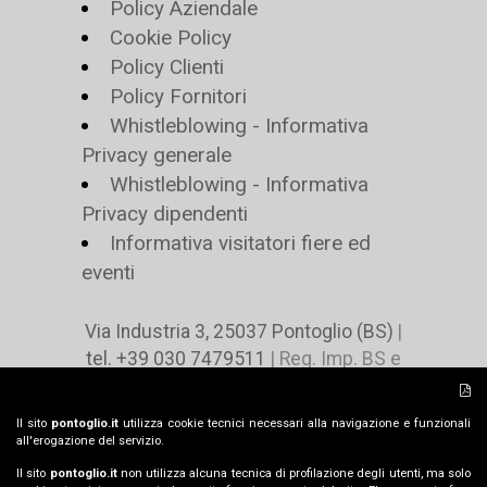
Policy Aziendale
Cookie Policy
Policy Clienti
Policy Fornitori
Whistleblowing - Informativa
Privacy generale
Whistleblowing - Informativa
Privacy dipendenti
Informativa visitatori fiere ed
eventi
Via Industria 3, 25037 Pontoglio (BS)
|
tel. +39 030 7479511
| Reg. Imp. BS e
C.F. n 02078490485 | P.IVA n. IT
00729460980 | Cap. Soc. € 4.416.000 i.v |
Il sito
pontoglio.it
utilizza cookie tecnici necessari alla navigazione e funzionali
pontoglio@pontoglio.it
all'erogazione del servizio.
Il sito
pontoglio.it
non utilizza alcuna tecnica di profilazione degli utenti, ma solo