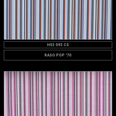
H02 093 CS
RASO POP '70