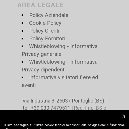
AREA LEGALE
Policy Aziendale
Cookie Policy
Policy Clienti
Policy Fornitori
Whistleblowing - Informativa
Privacy generale
Whistleblowing - Informativa
Privacy dipendenti
Informativa visitatori fiere ed
eventi
Via Industria 3, 25037 Pontoglio (BS)
|
tel. +39 030 7479511
| Reg. Imp. BS e
C.F. n 02078490485 | P.IVA n. IT
00729460980 | Cap. Soc. € 4.416.000 i.v |
Il sito
pontoglio.it
utilizza cookie tecnici necessari alla navigazione e funzionali